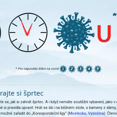
*
Pro nápovědu klikni na covid
rajte si šprtec
te se, jak si zahrát šprtec. A i když nemáte soutěžní vybavení, jako 
ně si pravidla upravit. Hrát se dá i na běžném stole, s kameny z dám
 možné zařadit do „Korespondeční ligy“ (
Mostecko
,
Vysočina
). Člen