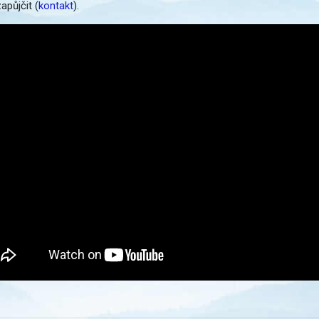
apůjčit (
kontakt
).