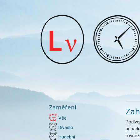
Zaměření
Zah
Vše
Podívej
Divadlo
případ
rovněž
Hudební