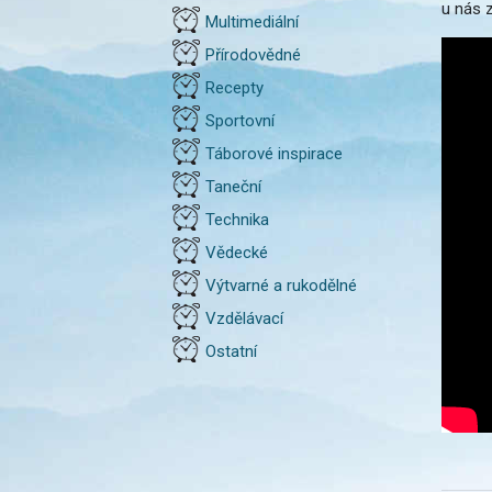
u nás z
Multimediální
Přírodovědné
Recepty
Sportovní
Táborové inspirace
Taneční
Technika
Vědecké
Výtvarné a rukodělné
Vzdělávací
Ostatní