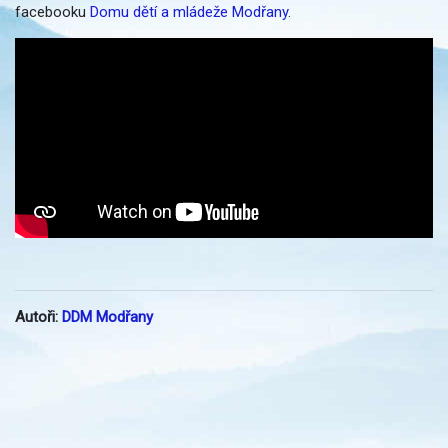
facebooku
Domu dětí a mládeže Modřany
.
Autoři:
DDM Modřany