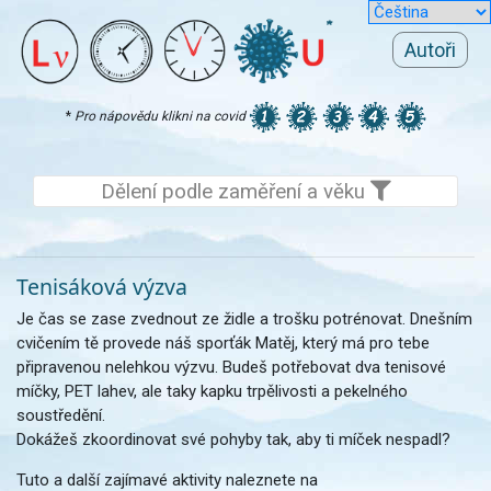
Autoři
*
Pro nápovědu klikni na covid
Dělení podle zaměření a věku
Tenisáková výzva
Je čas se zase zvednout ze židle a trošku potrénovat. Dnešním
cvičením tě provede náš sporťák Matěj, který má pro tebe
připravenou nelehkou výzvu. Budeš potřebovat dva tenisové
míčky, PET lahev, ale taky kapku trpělivosti a pekelného
soustředění.
Dokážeš zkoordinovat své pohyby tak, aby ti míček nespadl?
Tuto a další zajímavé aktivity naleznete na