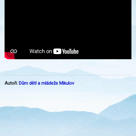
Autoři:
Dům dětí a mládeže Mikulov