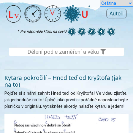
Autoři
*
Pro nápovědu klikni na covid
Dělení podle zaměření a věku
Kytara pokročilí – Hned teď od Kryštofa (jak
na to)
Pojďte si s námi zahrát Hned teď od Kryštofa! Ve videu zjistíte,
jak jednoduše na to! Úplně jako první si pořádně naposlouchejte
písničku v originálu, vytiskněte akordy, nalaďte kytaru a jedem!