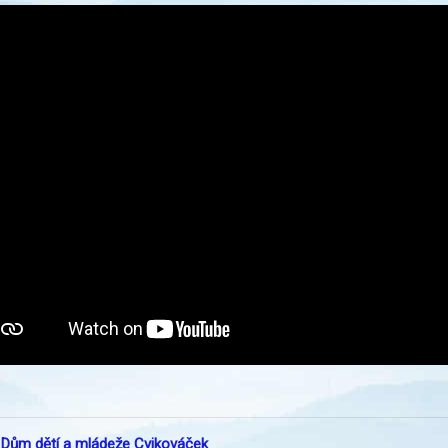
:
Dům dětí a mládeže Cvikováček