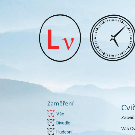
Zaměření
Cvi
Vše
Zacvič
Divadlo
Váš Cv
Hudební