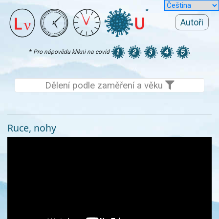
Autoři
*
Pro nápovědu klikni na covid
Dělení podle zaměření a věku
Ruce, nohy