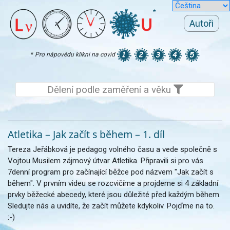
Autoři
*
Pro nápovědu klikni na covid
Dělení podle zaměření a věku
Atletika – Jak začít s během – 1. díl
Tereza Jeřábková je pedagog volného času a vede společně s
Vojtou Musilem zájmový útvar Atletika. Připravili si pro vás
7denní program pro začínající běžce pod názvem "Jak začít s
během". V prvním videu se rozcvičíme a projdeme si 4 základní
prvky běžecké abecedy, které jsou důležité před každým během.
Sledujte nás a uvidíte, že začít můžete kdykoliv. Pojďme na to.
:-)