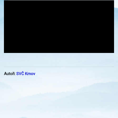
Autoři:
SVČ Krnov