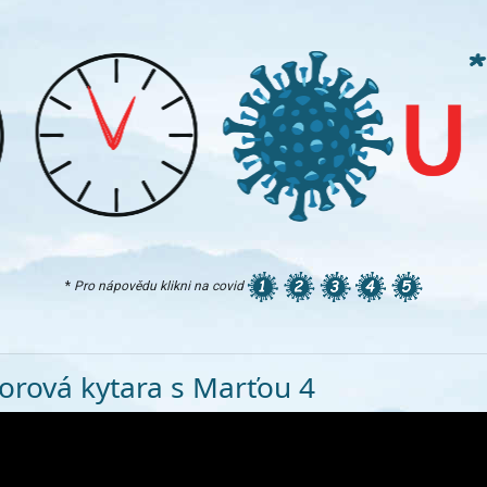
*
Pro nápovědu klikni na covid
orová kytara s Marťou 4