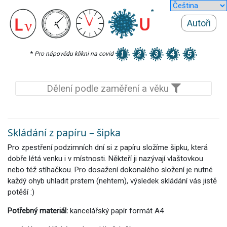
Autoři
*
Pro nápovědu klikni na covid
Dělení podle zaměření a věku
Skládání z papíru – šipka
Pro zpestření podzimních dní si z papíru složíme šipku, která
dobře létá venku i v místnosti. Někteří ji nazývají vlaštovkou
nebo též stíhačkou. Pro dosažení dokonalého složení je nutné
každý ohyb uhladit prstem (nehtem), výsledek skládání vás jistě
potěší :)
Potřebný materiál:
kancelářský papír formát A4