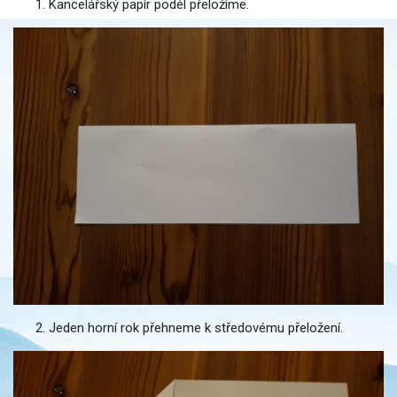
Kancelářský papír podél přeložíme.
Jeden horní rok přehneme k středovému přeložení.