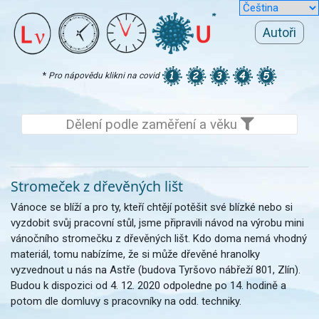
Autoři
*
Pro nápovědu klikni na covid
Dělení podle zaměření a věku
Stromeček z dřevěných lišt
Vánoce se blíží a pro ty, kteří chtějí potěšit své blízké nebo si
vyzdobit svůj pracovní stůl, jsme připravili návod na výrobu mini
vánočního stromečku z dřevěných lišt. Kdo doma nemá vhodný
materiál, tomu nabízíme, že si může dřevěné hranolky
vyzvednout u nás na Astře (budova Tyršovo nábřeží 801, Zlín).
Budou k dispozici od 4. 12. 2020 odpoledne po 14. hodině a
potom dle domluvy s pracovníky na odd. techniky.