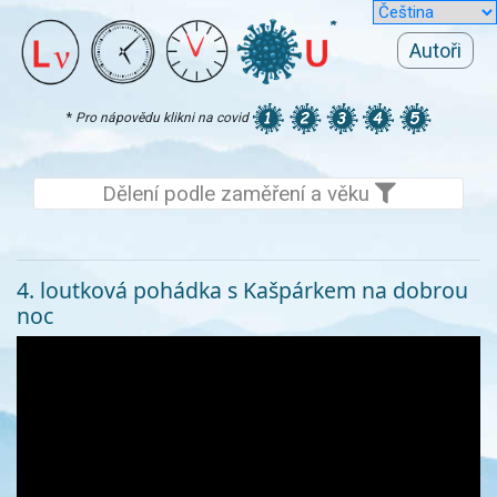
Autoři
*
Pro nápovědu klikni na covid
Dělení podle zaměření a věku
4. loutková pohádka s Kašpárkem na dobrou
noc