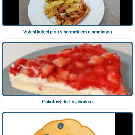
Vaření kuřecí prsa s hermelínem a smetanou
Piškotový dort s jahodami