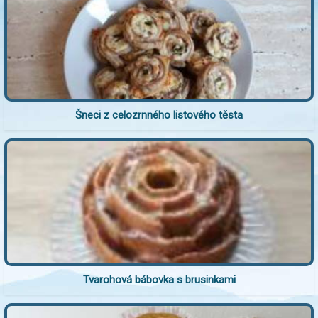
Šneci z celozrnného listového těsta
Tvarohová bábovka s brusinkami