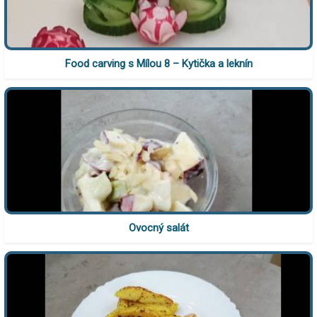
Food carving s Mílou 8 – Kytička a leknín
Ovocný salát