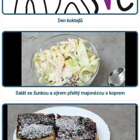
Den koktejlů
Salát se šunkou a sýrem přelitý majonézou s koprem