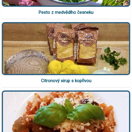
Pesto z medvědího česneku
Citronový sirup s kopřivou