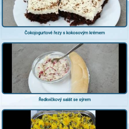
Čokojogurtové řezy s kokosovým krémem
Ředkvičkový salát se sýrem