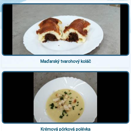
Maďarský tvarohový koláč
Krémová pórková polévka