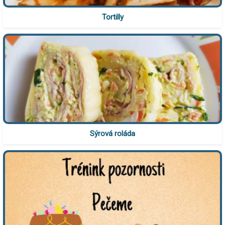
Tortilly
Sýrová roláda