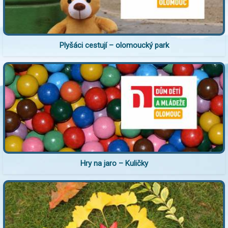
Plyšáci cestují – olomoucký park
Hry na jaro – Kuličky