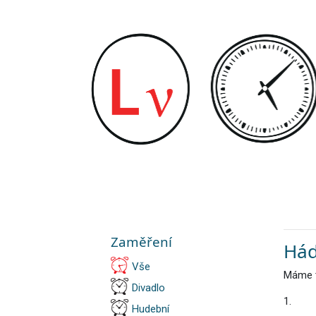
Zaměření
Hád
Vše
Máme t
Divadlo
1.
Hudební