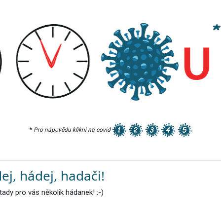
*
Pro nápovědu klikni na covid
ej, hádej, hadači!
ady pro vás několik hádanek! :-)