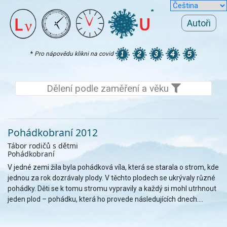
Autoři
*
Pro nápovědu klikni na covid
Dělení podle zaměření a věku
Pohádkobraní 2012
Tábor rodičů s dětmi
Pohádkobraní
V jedné zemi žila byla pohádková víla, která se starala o strom, kde
jednou za rok dozrávaly plody. V těchto plodech se ukrývaly různé
pohádky. Děti se k tomu stromu vypravily a každý si mohl utrhnout
jeden plod – pohádku, která ho provede následujících dnech....