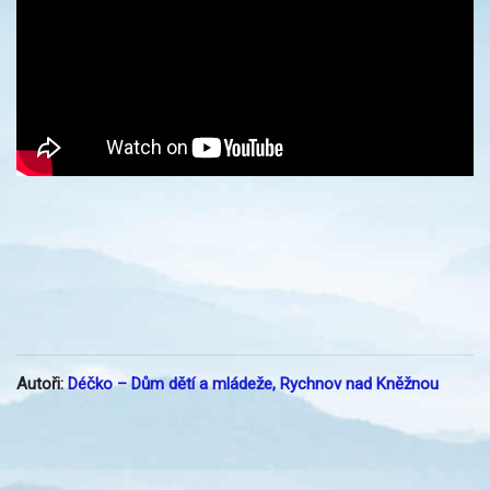
Autoři:
Déčko – Dům dětí a mládeže, Rychnov nad Kněžnou