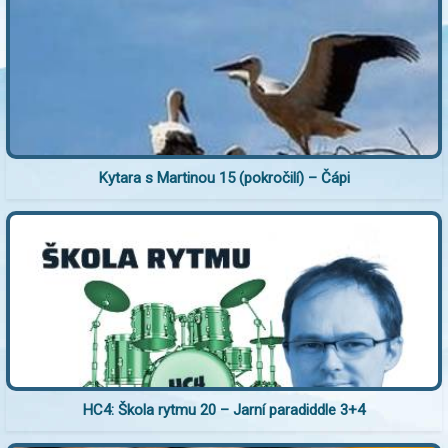
Kytara s Martinou 15 (pokročilí) – Čápi
HC4: Škola rytmu 20 – Jarní paradiddle 3+4