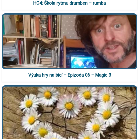
HC4: Škola rytmu drumben – rumba
Výuka hry na bicí – Epizoda 06 – Magic 3