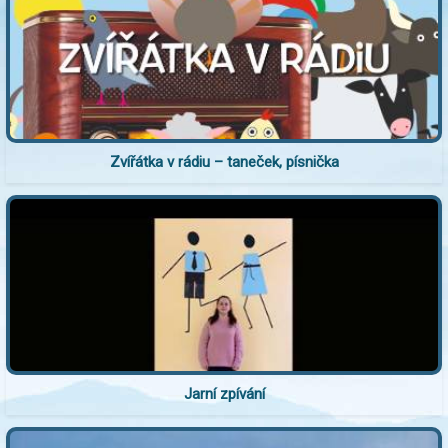
Zvířátka v rádiu – taneček, písnička
Jarní zpívání