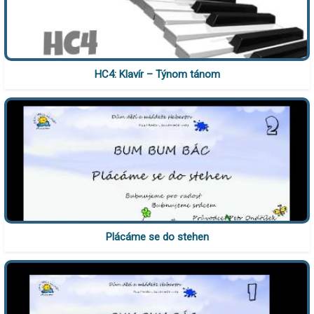
HC4: Klavír – Týnom tánom
Plácáme se do stehen