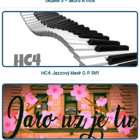
Ukulele 3 – akord A moll
HC4: Jazzový klavír O. P. Riff