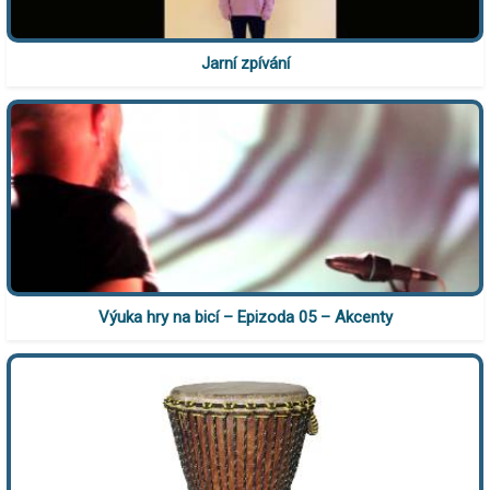
Jarní zpívání
Výuka hry na bicí – Epizoda 05 – Akcenty