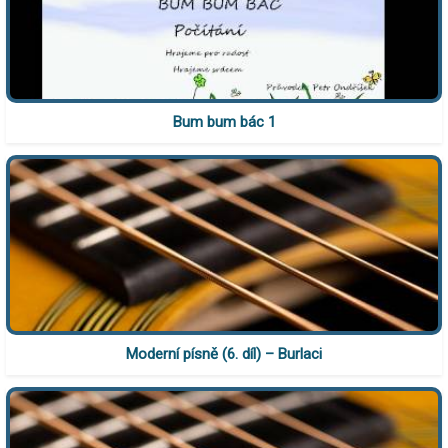
Bum bum bác 1
Moderní písně (6. díl) – Burlaci