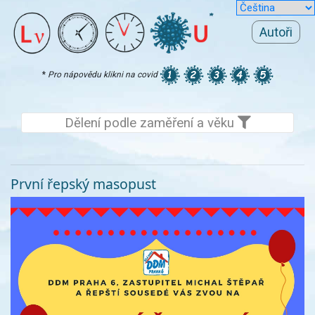
Autoři
*
Pro nápovědu klikni na covid
Dělení podle zaměření a věku
První řepský masopust