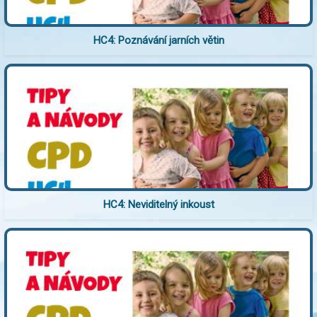
HC4: Poznávání jarních větin
HC4: Neviditelný inkoust