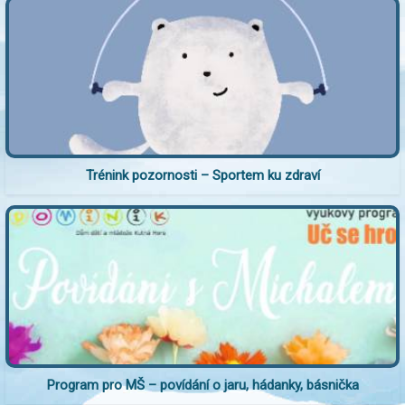
Trénink pozornosti – Sportem ku zdraví
Program pro MŠ – povídání o jaru, hádanky, básnička