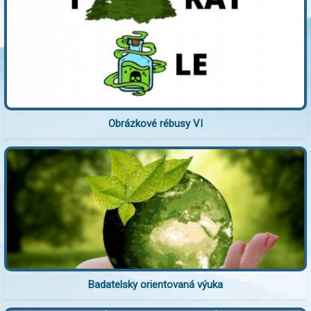
Obrázkové rébusy VI
Badatelsky orientovaná výuka