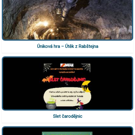
Úniková hra – Útěk z Rabštejna
Slet čarodějnic