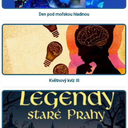
Den pod mořskou hladinou
Květnový kvíz III