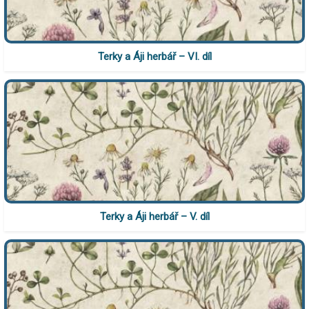
Terky a Áji herbář – VI. díl
Terky a Áji herbář – V. díl