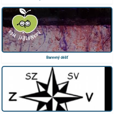
Barevný déšť