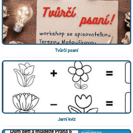
Tvůrčí psaní
Jarní kvíz