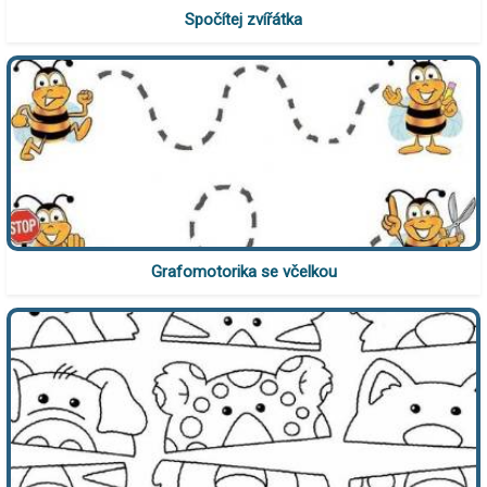
Spočítej zvířátka
Grafomotorika se včelkou