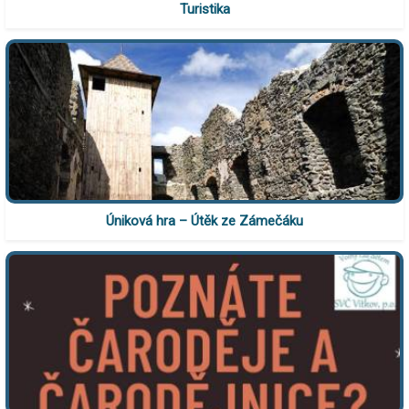
Turistika
Úniková hra – Útěk ze Zámečáku