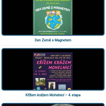
Den Země s Magnetem
Křížem krážem Mohelnicí – 4. etapa