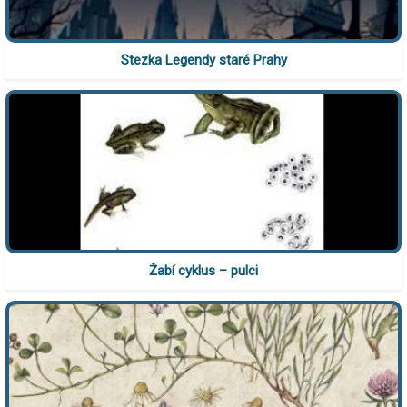
Stezka Legendy staré Prahy
Žabí cyklus – pulci