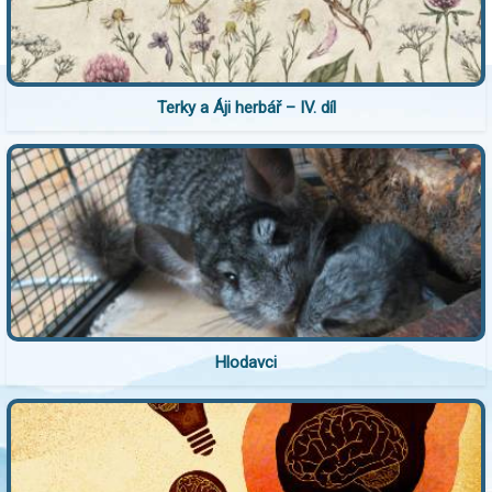
Terky a Áji herbář – IV. díl
Hlodavci