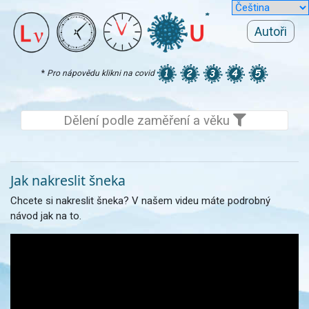
Autoři
*
Pro nápovědu klikni na covid
Dělení podle zaměření a věku
Jak nakreslit šneka
Chcete si nakreslit šneka? V našem videu máte podrobný
návod jak na to.