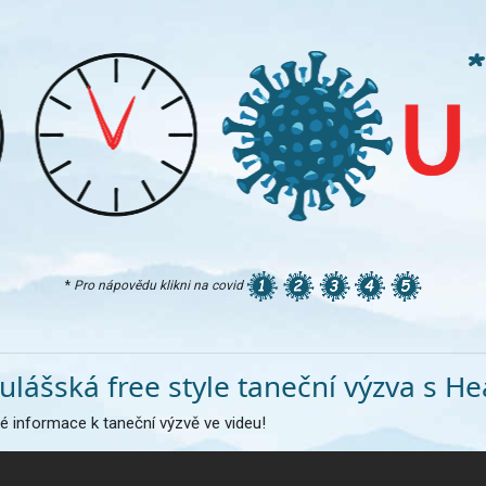
*
Pro nápovědu klikni na covid
ulášská free style taneční výzva s H
é informace k taneční výzvě ve videu!