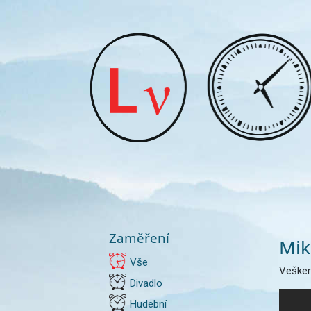
Zaměření
Mik
Vše
Vešker
Divadlo
Hudební