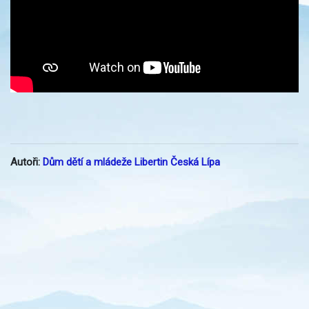
Autoři:
Dům dětí a mládeže Libertin Česká Lípa