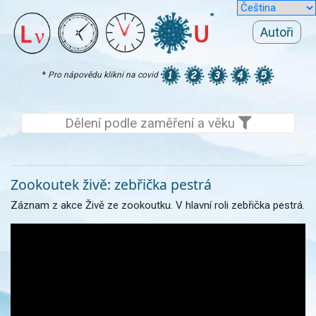
Autoři
*
Pro nápovědu klikni na covid
Dělení podle zaměření a věku
Zookoutek živě: zebřička pestrá
Záznam z akce Živě ze zookoutku. V hlavní roli zebřička pestrá.