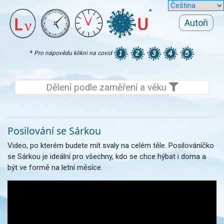
Autoři
*
Pro nápovědu klikni na covid
Dělení podle zaměření a věku
Posilování se Sárkou
Video, po kterém budete mít svaly na celém těle. Posilováníčko
se Sárkou je ideální pro všechny, kdo se chce hýbat i doma a
být ve formě na letní měsíce.