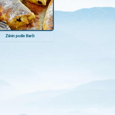
Závin podle Barči