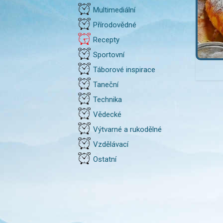
Multimediální
Přírodovědné
Recepty
Sportovní
Táborové inspirace
Taneční
Technika
Vědecké
Výtvarné a rukodělné
Vzdělávací
Ostatní