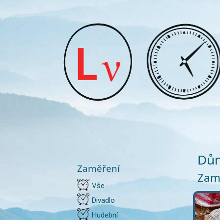
Dům
Zaměření
Zam
Vše
Divadlo
Hudební