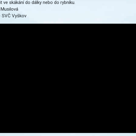
t ve skákání do dálky nebo do rybníku.
Musilová
- SVČ Vyškov