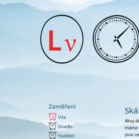
Zaměření
Ská
Vše
Ahoj d
Divadlo
máme tu
jsou v
Hudební