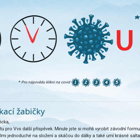
*
Pro nápovědu klikni na covid
kací žabičky
ěcka,
 pro Vvs další příspěvek. Minule jste si mohli vyrobit závodní formu
elmi jednoduché na složení a skáčou do dálky a také umí krásné salta