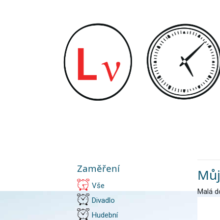
Zaměření
Můj
Vše
Malá do
Divadlo
Hudební