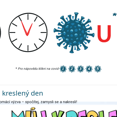
*
Pro nápovědu klikni na covid
 kreslený den
mácí výzva – spočítej, zamysli se a nakresli!