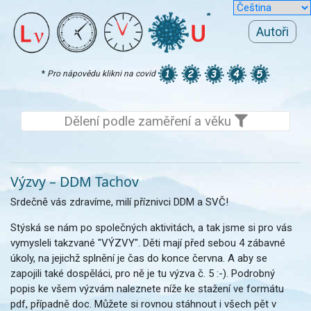
Autoři
*
Pro nápovědu klikni na covid
Dělení podle zaměření a věku
Výzvy – DDM Tachov
Srdečně vás zdravíme, milí příznivci DDM a SVČ!
Stýská se nám po společných aktivitách, a tak jsme si pro vás
vymysleli takzvané "VÝZVY". Děti mají před sebou 4 zábavné
úkoly, na jejichž splnění je čas do konce června. A aby se
zapojili také dospěláci, pro ně je tu výzva č. 5 :-). Podrobný
popis ke všem výzvám naleznete níže ke stažení ve formátu
pdf, případně doc. Můžete si rovnou stáhnout i všech pět v