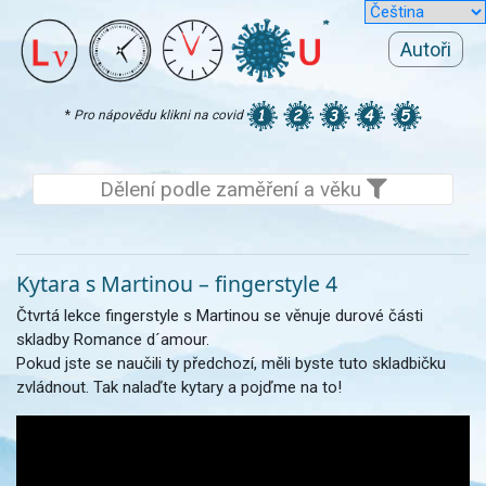
Autoři
*
Pro nápovědu klikni na covid
Dělení podle zaměření a věku
Kytara s Martinou – fingerstyle 4
Čtvrtá lekce fingerstyle s Martinou se věnuje durové části
skladby Romance d´amour.
Pokud jste se naučili ty předchozí, měli byste tuto skladbičku
zvládnout. Tak nalaďte kytary a pojďme na to!