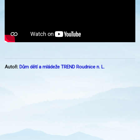
Autoři:
Dům dětí a mládeže TREND Roudnice n. L.