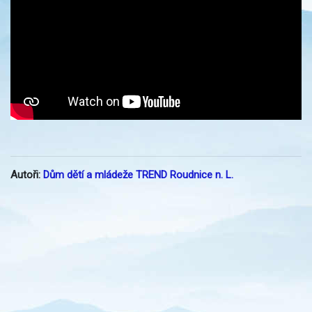
Autoři:
Dům dětí a mládeže TREND Roudnice n. L.