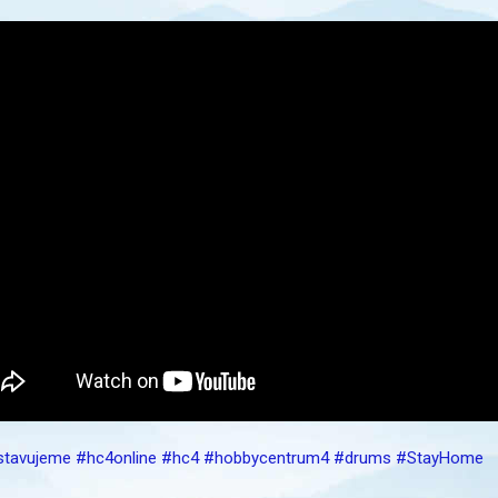
stavujeme
#hc4online
#hc4
#hobbycentrum4
#drums
#StayHome