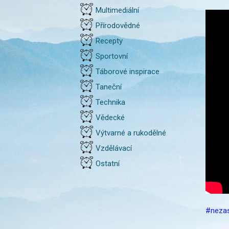
Multimediální
Přírodovědné
Recepty
Sportovní
Táborové inspirace
Taneční
Technika
Vědecké
Výtvarné a rukodělné
Vzdělávací
Ostatní
#neza