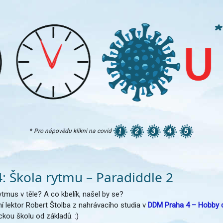
*
Pro nápovědu klikni na covid
: Škola rytmu – Paradiddle 2
tmus v těle? A co kbelík, našel by se?
í lektor Robert Štolba z nahrávacího studia v
DDM Praha 4 – Hobby 
ckou školu od základů. :)