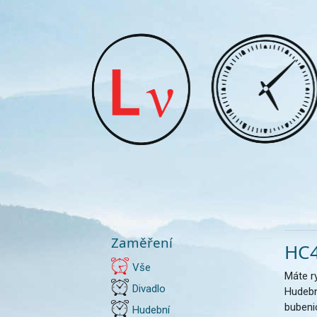
Zaměření
HC4
Vše
Máte ry
Divadlo
Hudebn
bubeni
Hudební