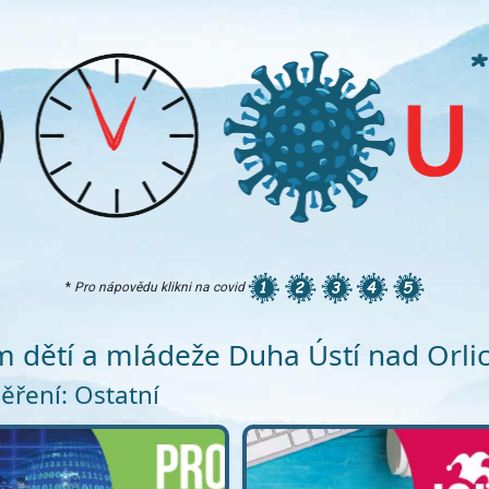
*
Pro nápovědu klikni na covid
 dětí a mládeže Duha Ústí nad Orlic
ření: Ostatní