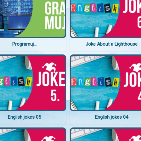
Programuj...
Joke About a Lighthouse
English jokes 05
English jokes 04