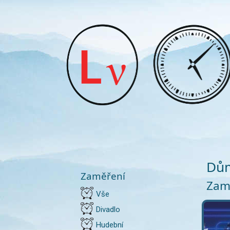
Dům
Zaměření
Zamě
Vše
Divadlo
Hudební