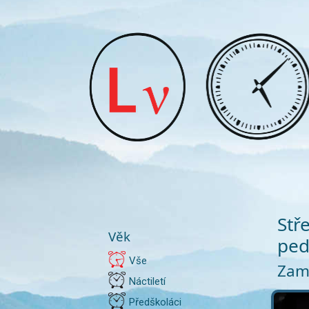
Stř
Věk
ped
Vše
Zamě
Náctiletí
Předškoláci