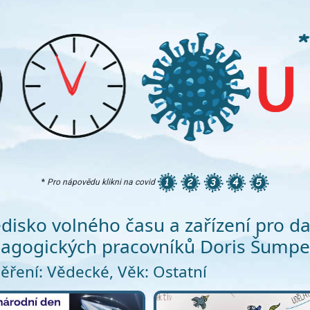
*
Pro nápovědu klikni na covid
edisko volného času a zařízení pro da
agogických pracovníků Doris Šumpe
ření: Vědecké, Věk: Ostatní