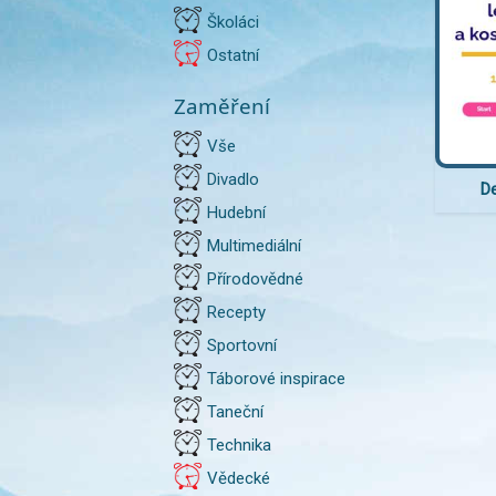
Školáci
Ostatní
Zaměření
Vše
Divadlo
De
Hudební
Multimediální
Přírodovědné
Recepty
Sportovní
Táborové inspirace
Taneční
Technika
Vědecké