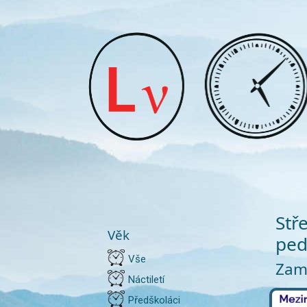
Stř
Věk
ped
Vše
Zamě
Náctiletí
Předškoláci