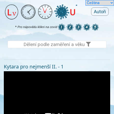
Autoři
*
Pro nápovědu klikni na covid
Dělení podle zaměření a věku
Kytara pro nejmenší II. - 1