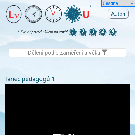
Autoři
*
Pro nápovědu klikni na covid
Dělení podle zaměření a věku
Tanec pedagogů 1