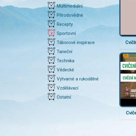
Multimediální
Přírodovědné
Recepty
Sportovní
Cvičí
Táborové inspirace
Taneční
Technika
Vědecké
Výtvarné a rukodělné
Vzdělávací
Ostatní
Cviče