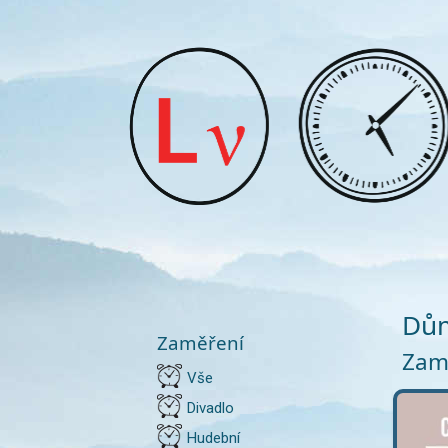
Dům
Zaměření
Zamě
Vše
Divadlo
Hudební