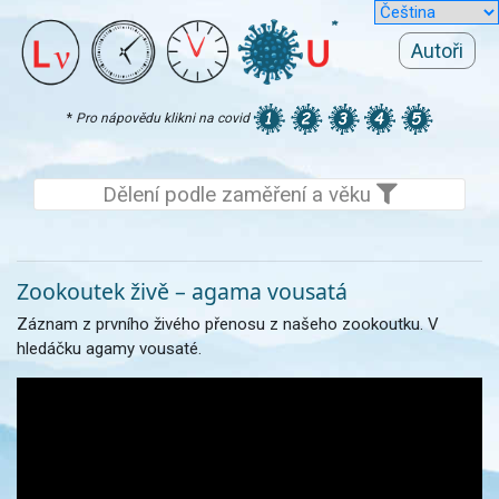
Autoři
*
Pro nápovědu klikni na covid
Dělení podle zaměření a věku
Zookoutek živě – agama vousatá
Záznam z prvního živého přenosu z našeho zookoutku. V
hledáčku agamy vousaté.