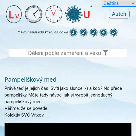
Autoři
*
Pro nápovědu klikni na covid
Dělení podle zaměření a věku
Pampeliškový med
Právě teď je jejich čas! Svítí jako slunce :-) a kdo? No přece
pampelišky. Máte tady návod, jak si vyrobit jednoduchý
pampeliškový med.
Věříme, že se povede.
Kolektiv SVČ Vítkov.