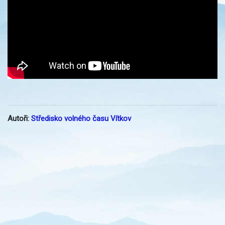
Autoři:
Středisko volného času Vítkov