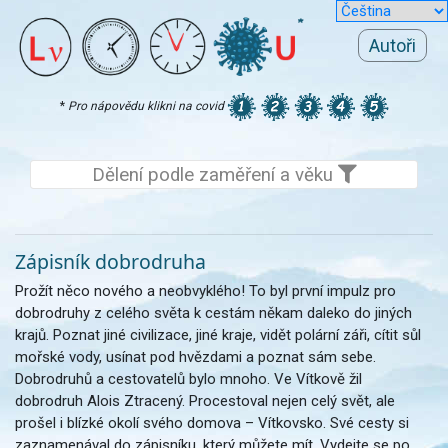
Autoři
*
Pro nápovědu klikni na covid
Dělení podle zaměření a věku
Zápisník dobrodruha
Prožít něco nového a neobvyklého! To byl první impulz pro
dobrodruhy z celého světa k cestám někam daleko do jiných
krajů. Poznat jiné civilizace, jiné kraje, vidět polární záři, cítit sůl
mořské vody, usínat pod hvězdami a poznat sám sebe.
Dobrodruhů a cestovatelů bylo mnoho. Ve Vítkově žil
dobrodruh Alois Ztracený. Procestoval nejen celý svět, ale
prošel i blízké okolí svého domova – Vítkovsko. Své cesty si
zaznamenával do zápisníku, který můžete mít. Vydejte se po