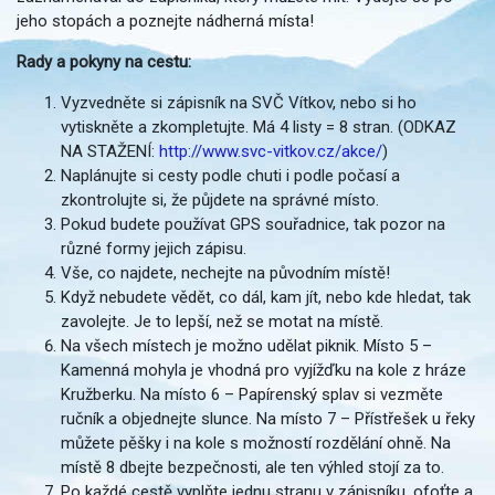
jeho stopách a poznejte nádherná místa!
Rady a pokyny na cestu:
Vyzvedněte si zápisník na SVČ Vítkov, nebo si ho
vytiskněte a zkompletujte. Má 4 listy = 8 stran. (ODKAZ
NA STAŽENÍ:
http://www.svc-vitkov.cz/akce/
)
Naplánujte si cesty podle chuti i podle počasí a
zkontrolujte si, že půjdete na správné místo.
Pokud budete používat GPS souřadnice, tak pozor na
různé formy jejich zápisu.
Vše, co najdete, nechejte na původním místě!
Když nebudete vědět, co dál, kam jít, nebo kde hledat, tak
zavolejte. Je to lepší, než se motat na místě.
Na všech místech je možno udělat piknik. Místo 5 –
Kamenná mohyla je vhodná pro vyjížďku na kole z hráze
Kružberku. Na místo 6 – Papírenský splav si vezměte
ručník a objednejte slunce. Na místo 7 – Přístřešek u řeky
můžete pěšky i na kole s možností rozdělání ohně. Na
místě 8 dbejte bezpečnosti, ale ten výhled stojí za to.
Po každé cestě vyplňte jednu stranu v zápisníku, ofoťte a