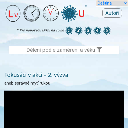
Autoři
*
Pro nápovědu klikni na covid
Dělení podle zaměření a věku
Fokusáci v akci – 2. výzva
aneb správné mytí rukou