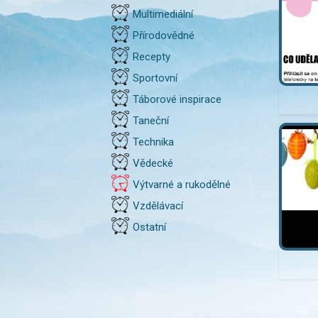
Multimediální
Přírodovědné
Recepty
Sportovní
Táborové inspirace
Taneční
Technika
Vědecké
Výtvarné a rukodělné
Vzdělávací
Ostatní