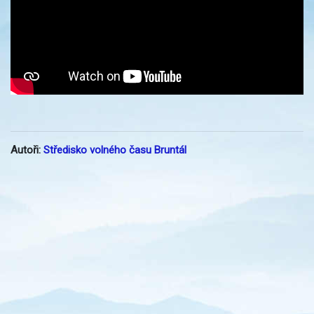
Autoři:
Středisko volného času Bruntál