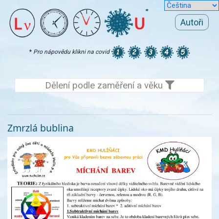
Autoři
*
Pro nápovědu klikni na covid
Dělení podle zaměření a věku
Zmrzlá bublina