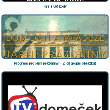
Hra s QR kódy
Program pro jarní prázdniny – 2. díl (popis obrázku)