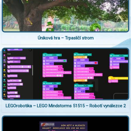
Úniková hra – Trpasličí strom
LEGOrobotika – LEGO Mindstorms 51515 – Robotí vynálezce 2