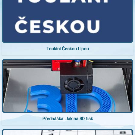
Toulání Českou Lípou
Přednáška: Jak na 3D tisk