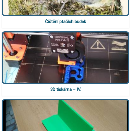
Čištění ptačích budek
3D tiskárna – IV.