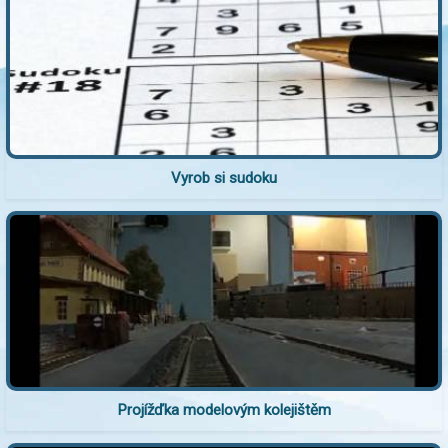
Vyrob si sudoku
Projížďka modelovým kolejištěm