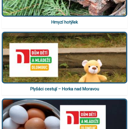
Hmyzí hotýlek
Plyšáci cestují – Horka nad Moravou