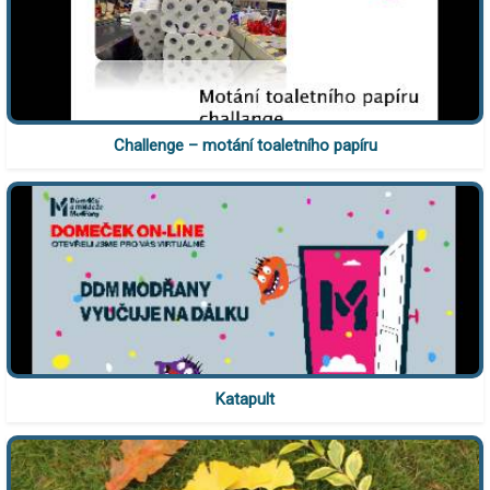
Challenge – motání toaletního papíru
Katapult