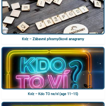
Kvíz – Zábavné přesmyčkové anagramy
Kvíz – Kdo TO ne/ví (age 11–15)