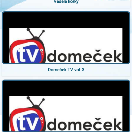
Veselé korky
Domeček TV vol. 3