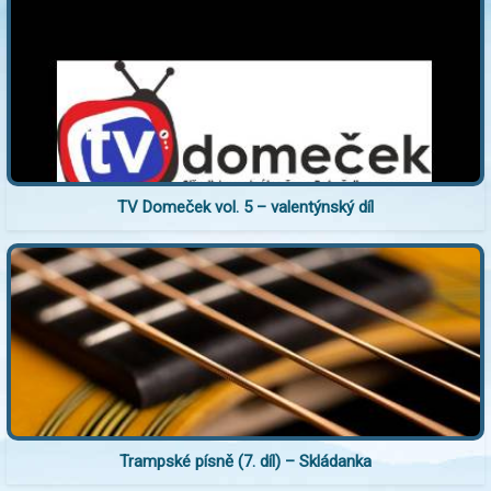
TV Domeček vol. 5 – valentýnský díl
Trampské písně (7. díl) – Skládanka