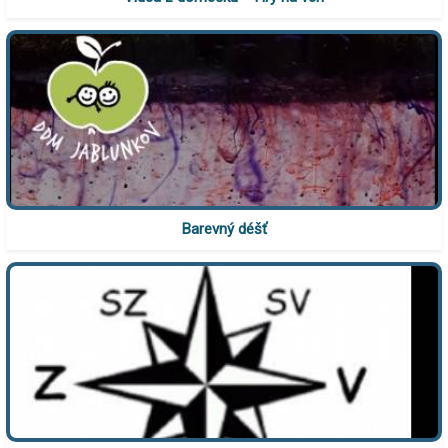
Barevný déšť