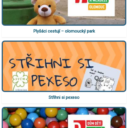
Plyšáci cestují – olomoucký park
Střihni si pexeso