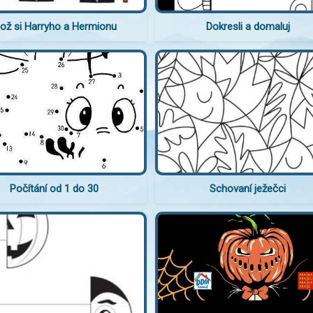
lož si Harryho a Hermionu
Dokresli a domaluj
Počítání od 1 do 30
Schovaní ježečci