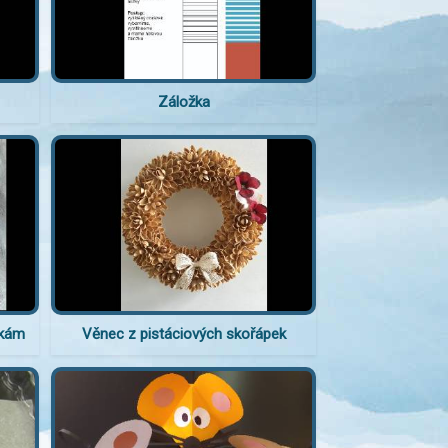
Záložka
nkám
Věnec z pistáciových skořápek