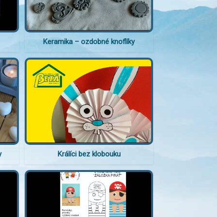
Keramika – ozdobné knoflíky
y
Králíci bez klobouku