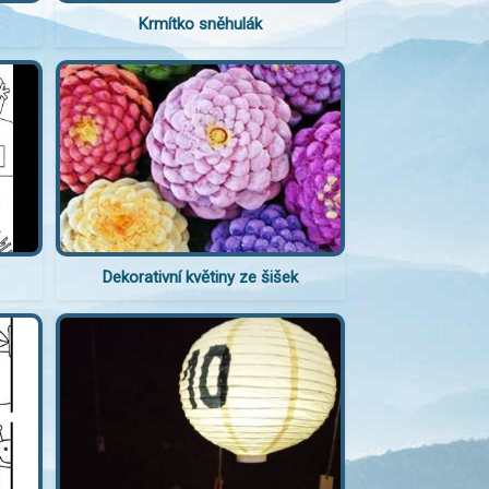
Krmítko sněhulák
Dekorativní květiny ze šišek