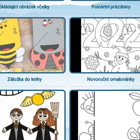
Skládající obrázek včelky
Pololetní prázdniny
Záložka do knihy
Novoroční omalovánky