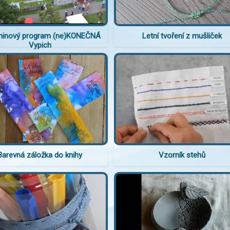
ninový program (ne)KONEČNÁ
Letní tvoření z mušliček
Vypich
Barevná záložka do knihy
Vzorník stehů