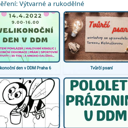
ření: Výtvarné a rukodělné
ikonoční den v DDM Praha 6
Tvůrčí psaní