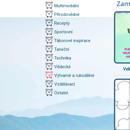
Zamě
Multimediální
Přírodovědné
Recepty
Sportovní
Táborové inspirace
Taneční
Technika
Vědecké
Vel
Výtvarné a rukodělné
Vzdělávací
Ostatní