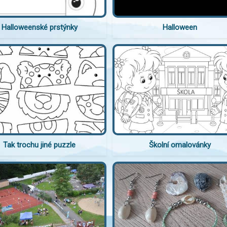
Halloweenské prstýnky
Halloween
Tak trochu jiné puzzle
Školní omalovánky