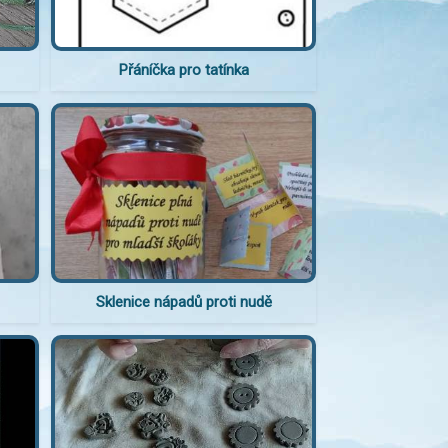
Přáníčka pro tatínka
Sklenice nápadů proti nudě