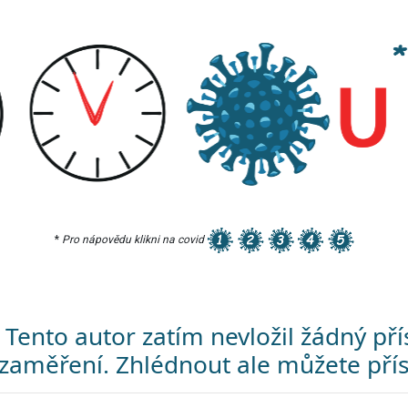
*
Pro nápovědu klikni na covid
Tento autor zatím nevložil žádný p
zaměření. Zhlédnout ale můžete přís