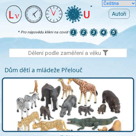
Autoři
*
Pro nápovědu klikni na covid
Dělení podle zaměření a věku
Dům dětí a mládeže Přelouč