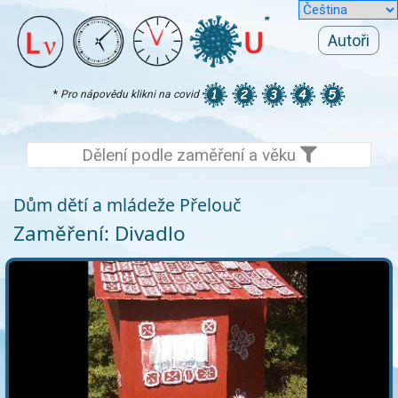
Autoři
*
Pro nápovědu klikni na covid
Dělení podle zaměření a věku
Dům dětí a mládeže Přelouč
Zaměření: Divadlo