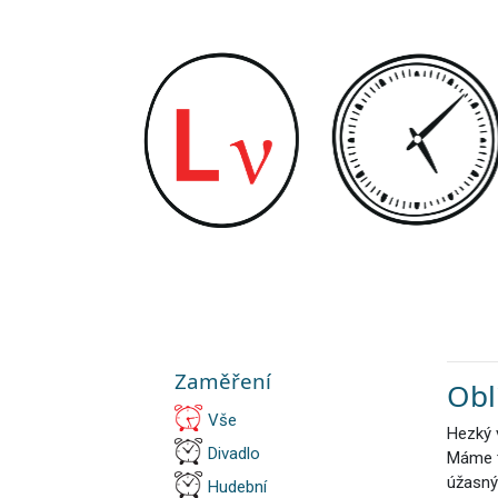
Zaměření
Obl
Vše
Hezký 
Divadlo
Máme t
úžasný
Hudební