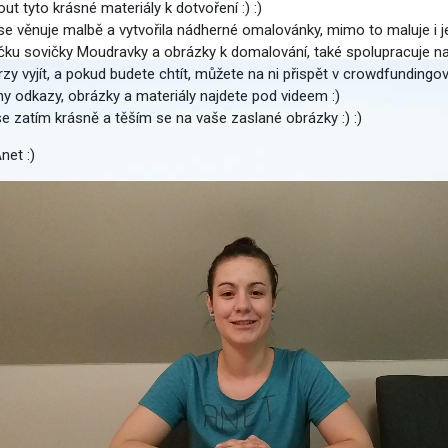
ut tyto krásné materiály k dotvoření :) :)
se věnuje malbě a vytvořila nádherné omalovánky, mimo to maluje i je
čku sovičky Moudravky a obrázky k domalování, také spolupracuje n
zy vyjít, a pokud budete chtít, můžete na ni přispět v crowdfundingo
y odkazy, obrázky a materiály najdete pod videem :)
se zatím krásně a těším se na vaše zaslané obrázky :) :)
net :)