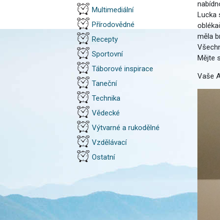
nabídno
Multimediální
Lucka 
Přírodovědné
obléka
měla br
Recepty
Všechn
Sportovní
Mějte 
Táborové inspirace
Vaše A
Taneční
Technika
Vědecké
Výtvarné a rukodělné
Vzdělávací
Ostatní