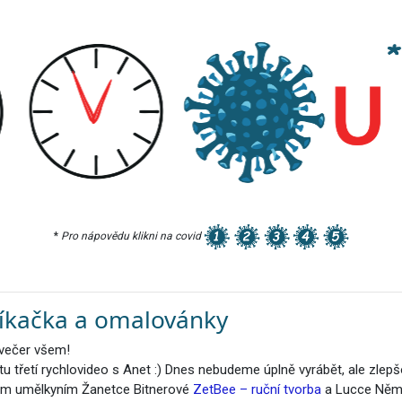
*
Pro nápovědu klikni na covid
íkačka a omalovánky
večer všem!
u třetí rychlovideo s Anet :) Dnes nebudeme úplně vyrábět, ale zlepš
m umělkyním Žanetce Bitnerové
ZetBee – ruční tvorba
a Lucce Něm