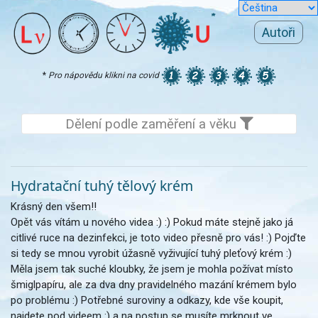
Autoři
*
Pro nápovědu klikni na covid
Dělení podle zaměření a věku
Hydratační tuhý tělový krém
Krásný den všem!!
Opět vás vítám u nového videa :) :) Pokud máte stejně jako já
citlivé ruce na dezinfekci, je toto video přesně pro vás! :) Pojďte
si tedy se mnou vyrobit úžasně vyživující tuhý pleťový krém :)
Měla jsem tak suché kloubky, že jsem je mohla požívat místo
šmiglpapíru, ale za dva dny pravidelného mazání krémem bylo
po problému :) Potřebné suroviny a odkazy, kde vše koupit,
najdete pod videem :) a na postup se musíte mrknout ve