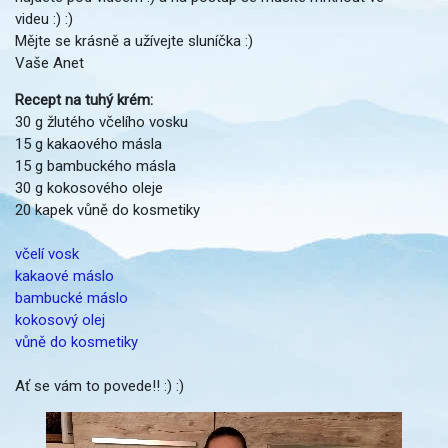
videu :) :)
Mějte se krásně a užívejte sluníčka :)
Vaše Anet
Recept na tuhý krém:
30 g žlutého včelího vosku
15 g kakaového másla
15 g bambuckého másla
30 g kokosového oleje
20 kapek vůně do kosmetiky
včelí vosk
kakaové máslo
bambucké máslo
kokosový olej
vůně do kosmetiky
Ať se vám to povede!! :) :)