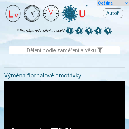
Autoři
*
Pro nápovědu klikni na covid
Dělení podle zaměření a věku
Výměna florbalové omotávky